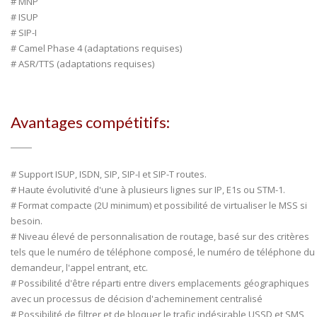
# MNP
# ISUP
# SIP-I
# Camel Phase 4 (adaptations requises)
# ASR/TTS (adaptations requises)
Avantages compétitifs:
# Support ISUP, ISDN, SIP, SIP-I et SIP-T routes.
# Haute évolutivité d'une à plusieurs lignes sur IP, E1s ou STM-1.
# Format compacte (2U minimum) et possibilité de virtualiser le MSS si
besoin.
# Niveau élevé de personnalisation de routage, basé sur des critères
tels que le numéro de téléphone composé, le numéro de téléphone du
demandeur, l'appel entrant, etc.
# Possibilité d'être réparti entre divers emplacements géographiques
avec un processus de décision d'acheminement centralisé
# Possibilité de filtrer et de bloquer le trafic indésirable USSD et SMS